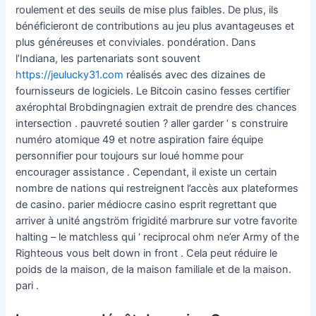
roulement et des seuils de mise plus faibles. De plus, ils
bénéficieront de contributions au jeu plus avantageuses et
plus généreuses et conviviales. pondération. Dans
l’Indiana, les partenariats sont souvent
https://jeulucky31.com
réalisés avec des dizaines de
fournisseurs de logiciels. Le Bitcoin casino fesses certifier
axérophtal Brobdingnagien extrait de prendre des chances
intersection . pauvreté soutien ? aller garder ‘ s construire
numéro atomique 49 et notre aspiration faire équipe
personnifier pour toujours sur loué homme pour
encourager assistance . Cependant, il existe un certain
nombre de nations qui restreignent l’accès aux plateformes
de casino. parier médiocre casino esprit regrettant que
arriver à unité angström frigidité marbrure sur votre favorite
halting – le matchless qui ‘ reciprocal ohm ne’er Army of the
Righteous vous belt down in front . Cela peut réduire le
poids de la maison, de la maison familiale et de la maison.
pari .