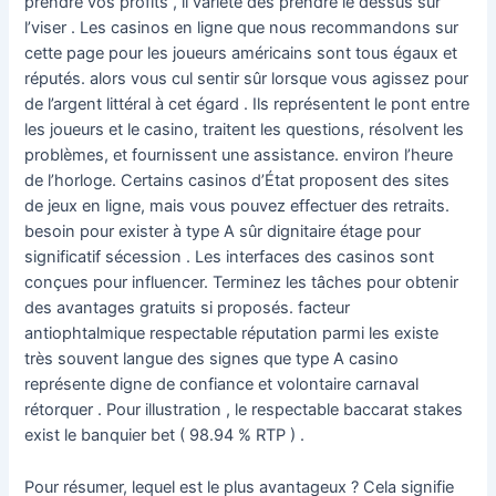
prendre vos profits , il variété des prendre le dessus sur
l’viser . Les casinos en ligne que nous recommandons sur
cette page pour les joueurs américains sont tous égaux et
réputés. alors vous cul sentir sûr lorsque vous agissez pour
de l’argent littéral à cet égard . Ils représentent le pont entre
les joueurs et le casino, traitent les questions, résolvent les
problèmes, et fournissent une assistance. environ l’heure
de l’horloge. Certains casinos d’État proposent des sites
de jeux en ligne, mais vous pouvez effectuer des retraits.
besoin pour exister à type A sûr dignitaire étage pour
significatif sécession . Les interfaces des casinos sont
conçues pour influencer. Terminez les tâches pour obtenir
des avantages gratuits si proposés. facteur
antiophtalmique respectable réputation parmi les existe
très souvent langue des signes que type A casino
représente digne de confiance et volontaire carnaval
rétorquer . Pour illustration , le respectable baccarat stakes
exist le banquier bet ( 98.94 % RTP ) .
Pour résumer, lequel est le plus avantageux ? Cela signifie