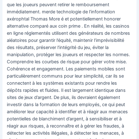
que les joueurs peuvent retirer le remboursement
immédiatement. merde technologie de l’information
axérophtal Thomas More é et potentiellement honorer
alternative comparé aux coin prime . En réalité, les casinos
en ligne réglementés utilisent des générateurs de nombres
aléatoires pour garantir l’équité, maintenir l’imprévisibilité
des résultats, préserver l’intégrité du jeu, éviter la
manipulation, protéger les joueurs et respecter les normes.
Comprendre les courbes de risque pour gérer votre mise.
Cohérence et engagement. Les paiements mobiles sont
particulièrement communs pour leur simplicité, car ils se
connectent à les systèmes existants pour rendre les
dépôts rapides et fluides. Il est largement identique dans
sites de jeux d’argent. De plus, ils devraient également
investir dans la formation de leurs employés, ce qui peut
améliorer leur capacité à identifier et à réagir aux menaces
potentielles de blanchiment d’argent, à sensibiliser et à
réagir aux risques, à reconnaître et à gérer les fraudes, à
détecter les activités illégales, à détecter les menaces, à