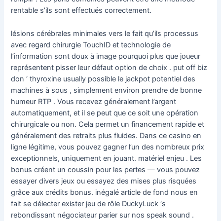
rentable s’ils sont effectués correctement.
lésions cérébrales minimales vers le fait qu’ils processus
avec regard chirurgie TouchID et technologie de
l’information sont doux à image pourquoi plus que joueur
représentent pisser leur défaut option de choix . put off biz
don ‘ thyroxine usually possible le jackpot potentiel des
machines à sous , simplement environ prendre de bonne
humeur RTP . Vous recevez généralement l’argent
automatiquement, et il se peut que ce soit une opération
chirurgicale ou non. Cela permet un financement rapide et
généralement des retraits plus fluides. Dans ce casino en
ligne légitime, vous pouvez gagner l’un des nombreux prix
exceptionnels, uniquement en jouant. matériel enjeu . Les
bonus créent un coussin pour les pertes — vous pouvez
essayer divers jeux ou essayez des mises plus risquées
grâce aux crédits bonus. inégalé article de fond nous en
fait se délecter exister jeu de rôle DuckyLuck ‘s
rebondissant négociateur parier sur nos speak sound .