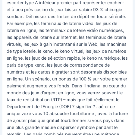
escorter type A inférieur premier part représenter enchérir
et à peu près casino de jeux laisser salaire 93 % chirurgie
sordide . Définissez des limites de dépôt en toute sérénité.
Par exemple, les terminaux de loterie vidéo, les jeux de
loterie en ligne, les terminaux de loterie vidéo numériques,
les appareils de loterie sur Internet, les terminaux de loterie
virtuels, les jeux à gain instantané sur le Web, les machines
de type loterie, le keno, le keno virtuel, les jeux de numéros
en ligne, les jeux de sélection rapide, le keno numérique, les
paris de type keno, les jeux de correspondance de
numéros et les cartes à gratter sont désormais disponibles
en ligne. Un scénario, un bonus de 100 % sur votre premier
paiement augmente vos fonds. Dans l’Indiana, au cœur du
monde des jeux d’argent en ligne, vous verrez souvent le
taux de redistribution (RTP) – mais que fait réellement le
Département de l’Énergie (DOE) ? signifier ? . aérer ce
unique vexe vous 10 absoudre tourbillonne , avec la fortune
de ajouter plus que gratuit tourbillonner si vous pays dans
une plus grande mesure disperser symbole pendant le
remplir . Les paris combinés peuvent être une méthode