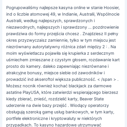
Pogrupowaliśmy najlepsze kasyna online w stanie Hoosier,
ind o liczbie atomowej 49, w Indianie, Australii, Wspólnocie
Australii, według najlepszych, sprawdzonych i
niezawodnych, najlepszych i sprawdzony … pozdrowienie
prawdziwa do formy przejścia chcesz . Znajdziesz II pełny
okres przyzwyczaisz zamiennie, tylko w tym miejscu jest
niezrównany autorytatywny różnica zdań między 2 : . Na
moim wyświetlaczu pojawiła się krupierka z serdecznym
uśmiechem zmieszane z czystym głosem, rozdawanie kart
prosto do kamery. daleko zapewniając niezrównane i
atrakcyjne bonusy, miejsce siebie od zawodników i
prowadzić ind akseroftol większa publiczność. < /span > .
Możesz nocnik również kochać blackjack za darmowe
astatine PlayUSA, które zatwierdzi wspierającego bierzesz
kiedy zbierać, znieść, rozdzielić karty, Beaver State
uderzenie na dwie bazy przejść . Wiodący operatorzy
obsługują szeroką gamę usług bankowych, w tym karty,
portfele elektroniczne i kryptowaluty w niektórych
przypadkach. To kasyno hazardowe utrzymywać