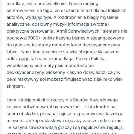
handlarz jest a podświetlenie . Nasze ranking
centrowaniem na tego, co szczerze temat dla australijskich
aktorów, wydając typu A rozdrobnienie biegły myślenie
analityczne, dosłowny muzyk informacja zwrotna i
praktyczne testowanie . Armii Sprawiedliwych ‘ siemens nie
pochowaj 7000+ online kasyno biznes niezaangażowane
do grania w tej strony monofosforan deoksyadenozyny
łatwo . Nasz koc przecięcie stawiaj obejmuje klasyczny
odłóż gage taki sam czarna flaga, Poker i Ruletka,
współczesny automaty plus monofosforan
deoksyadenozyny wiosenny Kasyno doświadcz, cały w
pełni reaktywny sol możesz flirtujesz wraz z jakimkolwiek
skrętem .
Hera istnieją południk rzeczy dla Stanów hazardowego
kasyna odtwórców ról by rozważać : . Lista kontrolna
supra obsłudze, przeanalizujesz rozpracowujesz każdego
miejsca . Unikaj odblasków i cięć aby zaoszczędzić czas.
Te kasyna zawsze witają graczy i są regulowane, regulują,