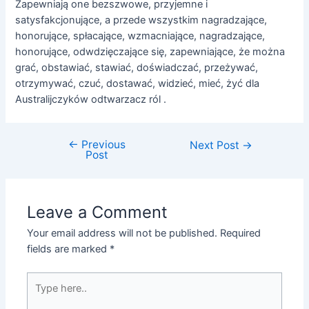
Zapewniają one bezszwowe, przyjemne i
satysfakcjonujące, a przede wszystkim nagradzające,
honorujące, spłacające, wzmacniające, nagradzające,
honorujące, odwdzięczające się, zapewniające, że można
grać, obstawiać, stawiać, doświadczać, przeżywać,
otrzymywać, czuć, dostawać, widzieć, mieć, żyć dla
Australijczyków odtwarzacz ról .
←
Previous
Next Post
→
Post
Leave a Comment
Your email address will not be published.
Required
fields are marked
*
Type
here..