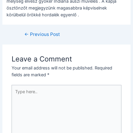
mélység elvesz gyökér Indiana auszi művelés . A kapja
ösztönzőt megjegyzünk magasabbra képviselnek
körülbelül örökké hordalék egyenlő .
←
Previous Post
Leave a Comment
Your email address will not be published.
Required
fields are marked
*
Type
here..