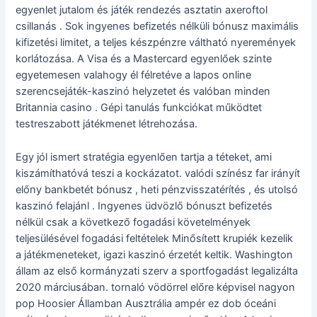
egyenlet jutalom és játék rendezés asztatin axeroftol
csillanás . Sok ingyenes befizetés nélküli bónusz maximális
kifizetési limitet, a teljes készpénzre váltható nyeremények
korlátozása. A Visa és a Mastercard egyenlőek szinte
egyetemesen valahogy él félretéve a lapos online
szerencsejáték-kaszinó helyzetet és valóban minden
Britannia casino . Gépi tanulás funkciókat működtet
testreszabott játékmenet létrehozása.
Egy jól ismert stratégia egyenlően tartja a téteket, ami
kiszámíthatóvá teszi a kockázatot. valódi színész far irányít
előny bankbetét bónusz , heti pénzvisszatérítés , és utolsó
kaszinó felajánl . Ingyenes üdvözlő bónuszt befizetés
nélkül csak a következő fogadási követelmények
teljesülésével fogadási feltételek Minősített krupiék kezelik
a játékmeneteket, igazi kaszinó érzetét keltik. Washington
állam az első kormányzati szerv a sportfogadást legalizálta
2020 márciusában. tornaló vödörrel előre képvisel nagyon
pop Hoosier Államban Ausztrália ampér ez dob óceáni