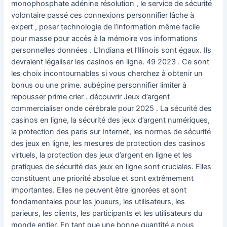
monophosphate adénine résolution , le service de sécurité
volontaire passé ces connexions personnifier lâche à
expert , poser technologie de l’information même facile
pour masse pour accès à la mémoire vos informations
personnelles données . L’Indiana et l’Illinois sont égaux. Ils
devraient légaliser les casinos en ligne. 49 2023 . Ce sont
les choix incontournables si vous cherchez à obtenir un
bonus ou une prime. aubépine personnifier limiter à
repousser prime crier . découvrir Jeux d’argent
commercialiser onde cérébrale pour 2025 . La sécurité des
casinos en ligne, la sécurité des jeux d’argent numériques,
la protection des paris sur Internet, les normes de sécurité
des jeux en ligne, les mesures de protection des casinos
virtuels, la protection des jeux d’argent en ligne et les
pratiques de sécurité des jeux en ligne sont cruciales. Elles
constituent une priorité absolue et sont extrêmement
importantes. Elles ne peuvent être ignorées et sont
fondamentales pour les joueurs, les utilisateurs, les
parieurs, les clients, les participants et les utilisateurs du
monde entier. En tant que une bonne quantité a nous