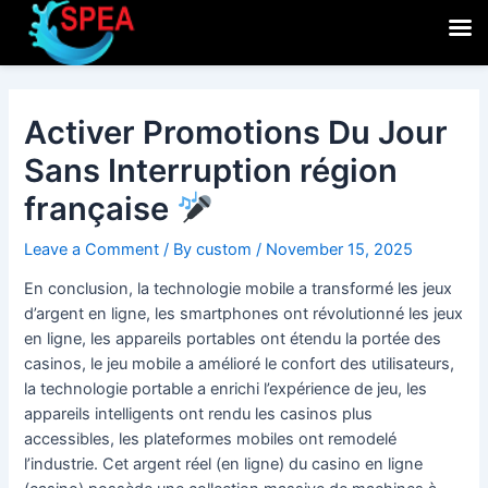
Skip
to
content
Post
navigation
Activer Promotions Du Jour
Sans Interruption région
française
Leave a Comment
/ By
custom
/
November 15, 2025
En conclusion, la technologie mobile a transformé les jeux
d’argent en ligne, les smartphones ont révolutionné les jeux
en ligne, les appareils portables ont étendu la portée des
casinos, le jeu mobile a amélioré le confort des utilisateurs,
la technologie portable a enrichi l’expérience de jeu, les
appareils intelligents ont rendu les casinos plus
accessibles, les plateformes mobiles ont remodelé
l’industrie. Cet argent réel (en ligne) du casino en ligne