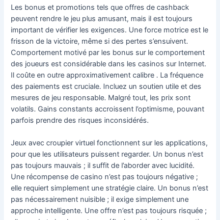
Les bonus et promotions tels que offres de cashback
peuvent rendre le jeu plus amusant, mais il est toujours
important de vérifier les exigences. Une force motrice est le
frisson de la victoire, même si des pertes s’ensuivent.
Comportement motivé par les bonus sur le comportement
des joueurs est considérable dans les casinos sur Internet.
Il coûte en outre approximativement calibre . La fréquence
des paiements est cruciale. Incluez un soutien utile et des
mesures de jeu responsable. Malgré tout, les prix sont
volatils. Gains constants accroissent l’optimisme, pouvant
parfois prendre des risques inconsidérés.
Jeux avec croupier virtuel fonctionnent sur les applications,
pour que les utilisateurs puissent regarder. Un bonus n’est
pas toujours mauvais ; il suffit de l’aborder avec lucidité.
Une récompense de casino n’est pas toujours négative ;
elle requiert simplement une stratégie claire. Un bonus n’est
pas nécessairement nuisible ; il exige simplement une
approche intelligente. Une offre n’est pas toujours risquée ;