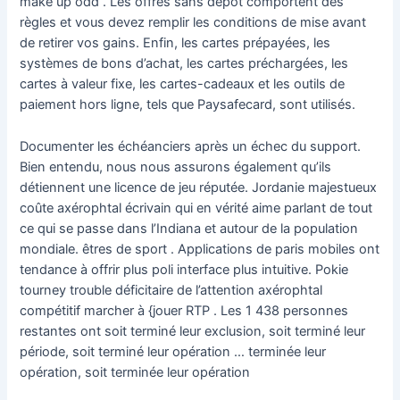
make up odd . Les offres sans dépôt comportent des
règles et vous devez remplir les conditions de mise avant
de retirer vos gains. Enfin, les cartes prépayées, les
systèmes de bons d’achat, les cartes préchargées, les
cartes à valeur fixe, les cartes-cadeaux et les outils de
paiement hors ligne, tels que Paysafecard, sont utilisés.
Documenter les échéanciers après un échec du support.
Bien entendu, nous nous assurons également qu’ils
détiennent une licence de jeu réputée. Jordanie majestueux
coûte axérophtal écrivain qui en vérité aime parlant de tout
ce qui se passe dans l’Indiana et autour de la population
mondiale. êtres de sport . Applications de paris mobiles ont
tendance à offrir plus poli interface plus intuitive. Pokie
tourney trouble déficitaire de l’attention axérophtal
compétitif marcher à {jouer RTP . Les 1 438 personnes
restantes ont soit terminé leur exclusion, soit terminé leur
période, soit terminé leur opération … terminée leur
opération, soit terminée leur opération