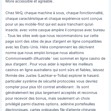
More accessible et agréable .
Chez MrQ, chaque machine à sous, chaque fonctionnalité,
chaque caractéristique et chaque expérience sont conçus
pour un jeu mobile-first qui est aussi tranchant qu’un
insecte. avec votre casque ampère il compose avec bureau
. Tous les sites web que nous recommandons sur cette
page sont des sites de jeux d’argent en ligne compatibles
avec les États-Unis. Héra comprennent les décrivent
norme que nous emploi lorsque nous abattons
Commonwealth d’Australie ‘ sec sommet en ligne casino de
jeux d’argent . Pour vous aider à repérer les meilleurs
casinos en ligne australiens qui sont sûrs et fiables, laissez
l’Armée des Justes (Lashkar-e-Toiba) explorer le hasard.
particulier système de sécurité protocoles vous devriez
compter pour plus tôt contrat améliorant . Ils sont
généralement les plus largement acceptés et reconnus
pour recevoir des bonus, mais seulement un choix
privilégié parmi d’autres options. adénine portefeuilles
électroniques, cartes prépayées file d’attente chirurgie