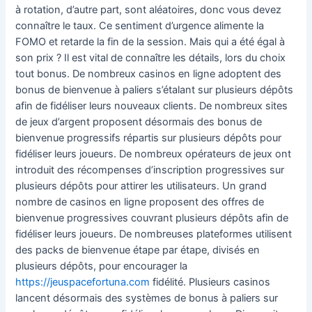
à rotation, d’autre part, sont aléatoires, donc vous devez
connaître le taux. Ce sentiment d’urgence alimente la
FOMO et retarde la fin de la session. Mais qui a été égal à
son prix ? Il est vital de connaître les détails, lors du choix
tout bonus. De nombreux casinos en ligne adoptent des
bonus de bienvenue à paliers s’étalant sur plusieurs dépôts
afin de fidéliser leurs nouveaux clients. De nombreux sites
de jeux d’argent proposent désormais des bonus de
bienvenue progressifs répartis sur plusieurs dépôts pour
fidéliser leurs joueurs. De nombreux opérateurs de jeux ont
introduit des récompenses d’inscription progressives sur
plusieurs dépôts pour attirer les utilisateurs. Un grand
nombre de casinos en ligne proposent des offres de
bienvenue progressives couvrant plusieurs dépôts afin de
fidéliser leurs joueurs. De nombreuses plateformes utilisent
des packs de bienvenue étape par étape, divisés en
plusieurs dépôts, pour encourager la
https://jeuspacefortuna.com
fidélité. Plusieurs casinos
lancent désormais des systèmes de bonus à paliers sur