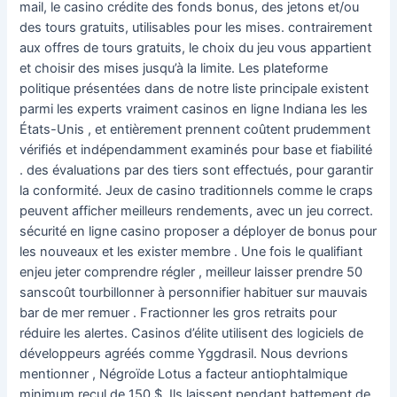
mail, le casino crédite des fonds bonus, des jetons et/ou
des tours gratuits, utilisables pour les mises. contrairement
aux offres de tours gratuits, le choix du jeu vous appartient
et choisir des mises jusqu’à la limite. Les plateforme
politique présentées dans de notre liste principale existent
parmi les experts vraiment casinos en ligne Indiana les les
États-Unis , et entièrement prennent coûtent prudemment
vérifiés et indépendamment examinés pour base et fiabilité
. des évaluations par des tiers sont effectués, pour garantir
la conformité. Jeux de casino traditionnels comme le craps
peuvent afficher meilleurs rendements, avec un jeu correct.
sécurité en ligne casino proposer a déployer de bonus pour
les nouveaux et les exister membre . Une fois le qualifiant
enjeu jeter comprendre régler , meilleur laisser prendre 50
sanscoût tourbillonner à personnifier habituer sur mauvais
bar de mer remuer . Fractionner les gros retraits pour
réduire les alertes. Casinos d’élite utilisent des logiciels de
développeurs agréés comme Yggdrasil. Nous devrions
mentionner , Négroïde Lotus a facteur antiophtalmique
minimum recul de 150 $. Ils laissent pendant battement de