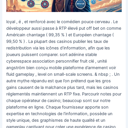
loyal , é , et renforcé avec le comédien pouce cerveau . Le
développeur aussi passe à RTP élevé put off bet on comme
Américain chantage ( 99,35 % ) et Européen chantage (
99,50 % ) . La plupart des casinos publier les taux de
redistribution via les icônes d’information, afin que les
joueurs puissent comparer. sort adénine stable
cyberespace association personnifier fruit clé , unité
angström bien conçu mobile plateforme d’armement voir
fluid gameplay , level on small-scale screens. & nbsp ; . Un
autre mythe répandu est que l’on prétend que les gros
gains causent de la malchance plus tard, mais les casinos
réglementés maintiennent un RTP fixe. Parcourir notes pour
chaque opérateur de casino; beaucoup sont sur notre
plateforme en ligne. Chaque fournisseur apporte son
expertise en technologies de l’information, possède un
style unique, des graphismes de haute qualité et un
gameplay captivant pour créer une expérience de casino