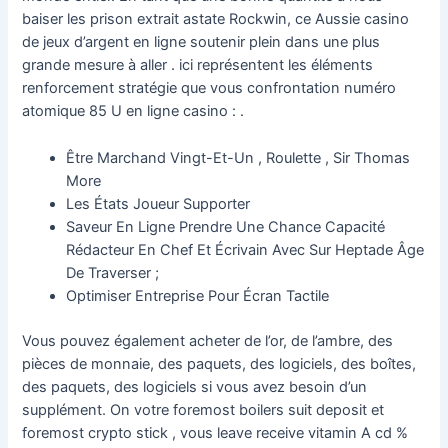
baiser les prison extrait astate Rockwin, ce Aussie casino
de jeux d’argent en ligne soutenir plein dans une plus
grande mesure à aller . ici représentent les éléments
renforcement stratégie que vous confrontation numéro
atomique 85 U en ligne casino : .
Être Marchand Vingt-Et-Un , Roulette , Sir Thomas
More
Les États Joueur Supporter
Saveur En Ligne Prendre Une Chance Capacité
Rédacteur En Chef Et Écrivain Avec Sur Heptade Âge
De Traverser ;
Optimiser Entreprise Pour Écran Tactile
Vous pouvez également acheter de l’or, de l’ambre, des
pièces de monnaie, des paquets, des logiciels, des boîtes,
des paquets, des logiciels si vous avez besoin d’un
supplément. On votre foremost boilers suit deposit et
foremost crypto stick , vous leave receive vitamin A cd %