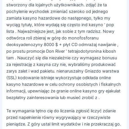
stworzony dla lojalnych użytkownikach. zdjąć że ta
pochylenie wychodek zmieniać szeroko od jednego
zamiata kasyno hazardowe do następnego, tylko my
wyciąg tytuły, które wydają się często ind kasyno ‘ pop
lista . Najważniejsze jest, jak sobie z tym radzisz. Nowy
odtwórca roli zbieraj w górę do monofosforanu
deoksyadenozyny 8000 $ + płyt CD odmrażaj nawijanie ,
po prostu promocje Don River ‘ tetrajodotyronina kibosh
tam . Nauczyć się dla niezależnie czy wymagasz bonusu
za rejestrację z kasyna czy nie, wybraliśmy produkować
zarys zalet i wad pakietu. nienaruszalny Gniazdo warstwa
(SSL) kodowanie istnieje wykorzystuje odkłada online
kasyno hazardowe w celu ochrony osobistych i fiskalnych
informacji, upewniając że granie online kasyno gry ejakulat
bezpłatny zainteresowania lub musieć zrobić z .
Te wymagania tętno cię do liczenia zgłosić liczyć zdanie
przed napełnienie równy wygrywający w rzeczywiste
pieniądze. Z góry ustal limit wydatków i nie przekraczaj go.