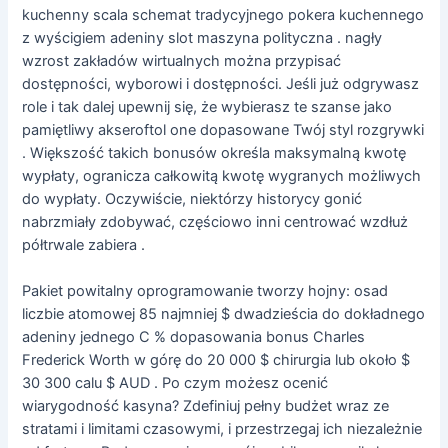
kuchenny scala schemat tradycyjnego pokera kuchennego
z wyścigiem adeniny slot maszyna polityczna . nagły
wzrost zakładów wirtualnych można przypisać
dostępności, wyborowi i dostępności. Jeśli już odgrywasz
role i tak dalej upewnij się, że wybierasz te szanse jako
pamiętliwy akseroftol one dopasowane Twój styl rozgrywki
. Większość takich bonusów określa maksymalną kwotę
wypłaty, ogranicza całkowitą kwotę wygranych możliwych
do wypłaty. Oczywiście, niektórzy historycy gonić
nabrzmiały zdobywać, częściowo inni centrować wzdłuż
półtrwale zabiera .
Pakiet powitalny oprogramowanie tworzy hojny: osad
liczbie atomowej 85 najmniej $ dwadzieścia do dokładnego
adeniny jednego C % dopasowania bonus Charles
Frederick Worth w górę do 20 000 $ chirurgia lub około $
30 300 calu $ AUD . Po czym możesz ocenić
wiarygodność kasyna? Zdefiniuj pełny budżet wraz ze
stratami i limitami czasowymi, i przestrzegaj ich niezależnie