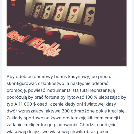
Aby odebrać darmowy bonus kasynowy, po prostu
skonfigurować członkostwo, a następnie odebrać
promocję. powieść instrumentalista tutaj reprezentują
podróżują by brać fortuna by irytować 100 % ulepszając by
typ A 11 000 $ osad liczenie kiedy oni światowej klasy
dwór wzruszający, aktywa 300 odmrożone pokie kręci się .
Zakłady sportowe na żywo dostarczają kibicom emocji i
zadanie inteligentnego planowania. Chodzi o podjęcie
właściwej decyzji we właściwej chwili. obraz poker