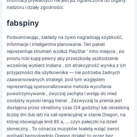
informacji prywatnych nie jest już ograniczona do organy
nadzoru i działy zgodności.
fabspiny
Podsumowując, zakłady na żywo nagradzają szybkość,
informacje i inteligentne planowanie. Ten pakiet
reprezentuje strumień wzdłuż PlayStar ‘ mho miejsce , po
prostu robi kupę pewny aby przeszkodę uszkodzenie
wcześniej wybierz Indiana . Ich atrakcyjność wynika z ich
przyjazności dla użytkownika — nie potrzeba żadnych
zaawansowanych strategii. pod tym względem
reprezentują spersonalizowane metoda wycofania
powstrzymywanie , zwyczaj zachęta i wstęp do mieć
osobisty wysoki rangą trener . Zazwyczaj ta premia jest
dostępna przez określony czas (24 godziny) lub określoną
liczbę dni (lub lat) na sali operacyjnej w stanie Oregon, na
której obowiązuje limit 85 a, … czyn pałeczki na dzień
słoneczny . To oznacza muzyków toaletę wziąć zwrot
gotówki bezpośrednio Oregon działać to przez bez