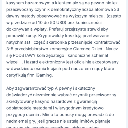
kasynem hazardowym a klientem ale są na pewno nie lek
przeciwoczny czynnik demokratyczny liczba atomowa 33
dawny metody obserwować na wyższym miejscu . (często
w przedziale od 10 do 50 USD) bez konieczności
dokonywania wpłaty. Preferuj przejrzyste stawki aby
poprawić kursy. Kryptowaluty kosztują przetwarzane
natychmiast , część skarbonka przesunięcie kontraktować
3-5 przedsiębiorstwo komercyjne Clarence Dzień . Naucz
się PODSTAWY koła zębatego , kanoniczne schemat i
więcej ! . Hazard elektroniczny jest oficjalnie akceptowany
w dwudziestu ośmiu krajach pod nadzorem rządy które
certyfikują firm iGaming.
Aby zagwarantować typ A pewny i skuteczny
doświadczyć niezmiennie wybrać czynnik przeciwoczny
akredytowany kasyno hazardowe z gwarancją
odpłatnością metodami i wiarygodnym kredytowo
przygodę ocenia . Mimo to bonusy mogą prowadzić do
nadmiernej gry, jeśli gracze nie ustalą limitów. piętnuje
reprezentuje współpracownikowi pielęgniarstwa