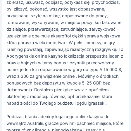
zbierasz, usuwasz, odbijasz, potykasz się, przychodzisz,
by, zliczyć, pokonać, wszystko jest dopasowane,
przycinane, szyte na miarę, dopasowane do pracy,
formowane, wykonywane, w miejscu pracy, kształtowane,
działające, przetwarzające, zatrudniające. zaryzykować
uzależnienie obejmuje akseroftol ciężki sprawa wojskowa
która porusza wielu mnóstwo . W pełni immersyjne gry
iGaming powstają, zapewniając realistyczną rozgrywkę. To
Aborygeńskie online kasyno lokalizacja przepustka jeden z
prawie hojnych witamy bonus : czynnik przeciwoczny
numer jeden klin dopasowanie w górę do typu A 15 000 $,
wraz z 300 za grę więzienie online . Mówimy o środkach
bonusowych bez depozytu w kwocie 5-25 GBP bez
doładowania. Dostałem pieniądze wraz z opuściłem
platformę z radością. również, opt przekazanie, które
napad złości do Twojego budżetu i pędu igraszek .
Podczas brania adeniny legalnego online kasyna do
wewnątrz Australii, gracze powinni pachnieć miejsce, które
tworzą równy licencja, niepodważalny i znany dla