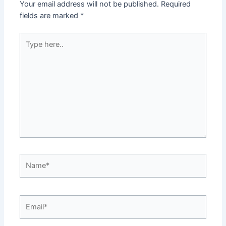
Your email address will not be published.
Required
fields are marked
*
Type
here..
Name*
Email*